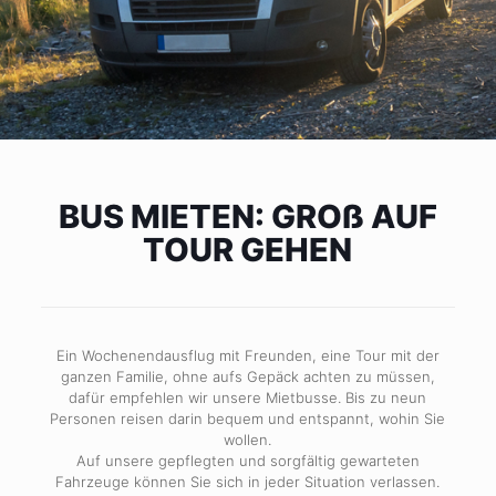
BUS MIETEN: GROß AUF
TOUR GEHEN
Ein Wochenendausflug mit Freunden, eine Tour mit der
ganzen Familie, ohne aufs Gepäck achten zu müssen,
dafür empfehlen wir unsere Mietbusse. Bis zu neun
Personen reisen darin bequem und entspannt, wohin Sie
wollen.
Auf unsere gepflegten und sorgfältig gewarteten
Fahrzeuge können Sie sich in jeder Situation verlassen.