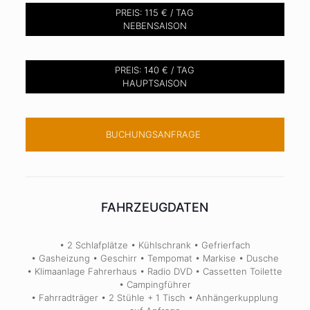
PREIS: 115 € / TAG
NEBENSAISON
PREIS: 140 € / TAG
HAUPTSAISON
BUCHUNGSANFRAGE
FAHRZEUGDATEN
• 2 Schlafplätze • Kühlschrank • Gefrierfach
• Gasheizung • Geschirr • Tempomat • Markise • Dusche
• Klimaanlage Fahrerhaus • Radio DVD • Cassetten Toilette
• Campingführer
• Fahrradträger • 2 Stühle + 1 Tisch • Anhängerkupplung