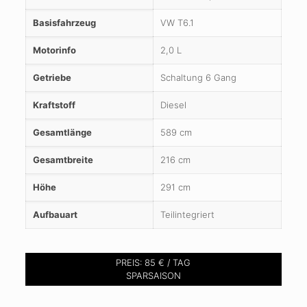
Basisfahrzeug
VW T6.1
Motorinfo
2,0 L
Getriebe
Schaltung 6 Gang
Kraftstoff
Diesel
Gesamtlänge
589 cm
Gesamtbreite
216 cm
Höhe
291 cm
Aufbauart
Teilintegriert
PREIS: 85 € / TAG
SPARSAISON