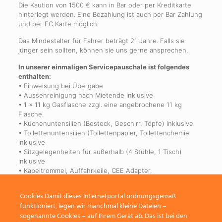
Die Kaution von 1500 € kann in Bar oder per Kreditkarte
hinterlegt werden. Eine Bezahlung ist auch per Bar Zahlung
und per EC Karte möglich.
Das Mindestalter für Fahrer beträgt 21 Jahre. Falls sie
jünger sein sollten, können sie uns gerne ansprechen.
In unserer einmaligen Servicepauschale ist folgendes
enthalten:
• Einweisung bei Übergabe
• Aussenreinigung nach Mietende inklusive
• 1 x 11 kg Gasflasche zzgl. eine angebrochene 11 kg
Flasche.
• Küchenuntensilien (Besteck, Geschirr, Töpfe) inklusive
• Toilettenuntensilien (Toilettenpapier, Toilettenchemie
inklusive
• Sitzgelegenheiten für außerhalb (4 Stühle, 1 Tisch)
inklusive
• Kabeltrommel, Auffahrkeile, CEE Adapter,
Wasserschlauch, Spanngurte, inklusive
Cookies Damit dieses Internetportal ordnungsgemäß
funktioniert, legen wir manchmal kleine Dateien –
sogenannte Cookies – auf Ihrem Gerät ab. Das ist bei den