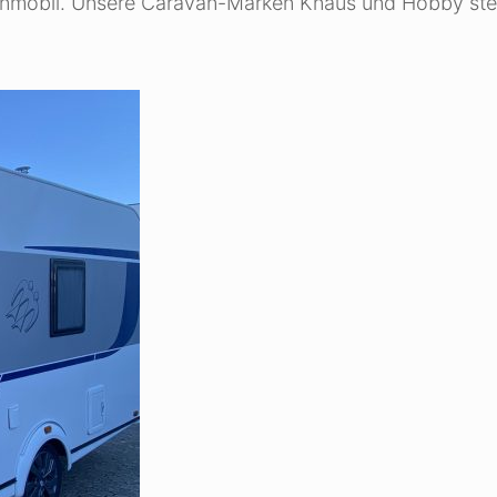
Wohnmobil. Unsere Caravan-Marken Knaus und Hobby st