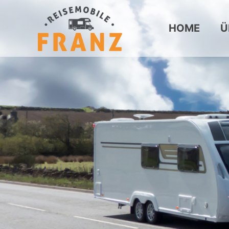
HOME
Ü