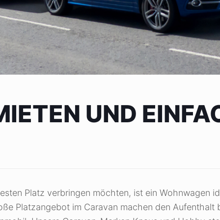
ETEN UND EINFA
sten Platz verbringen möchten, ist ein Wohnwagen idea
roße Platzangebot im Caravan machen den Aufenthalt