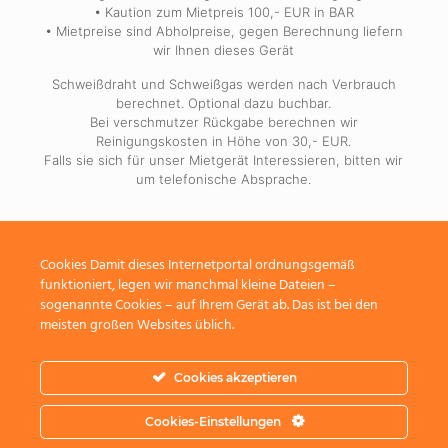
• Kaution zum Mietpreis 100,- EUR in BAR
• Mietpreise sind Abholpreise, gegen Berechnung liefern
wir Ihnen dieses Gerät
Schweißdraht und Schweißgas werden nach Verbrauch
berechnet. Optional dazu buchbar.
Bei verschmutzer Rückgabe berechnen wir
Reinigungskosten in Höhe von 30,- EUR.
Falls sie sich für unser Mietgerät Interessieren, bitten wir
um telefonische Absprache.
>> ZURÜCK
Cookies Damit dieses Internetportal ordnungsgemäß
funktioniert, legen wir manchmal kleine Dateien –
sogenannte Cookies – auf Ihrem Gerät ab. Das ist bei den
meisten großen Websites üblich.
Cookies akzeptieren
© 2020 reisemobile-franz.
DATENSCHUTZ
IMPRESSUM
Cookies-Einstellungen